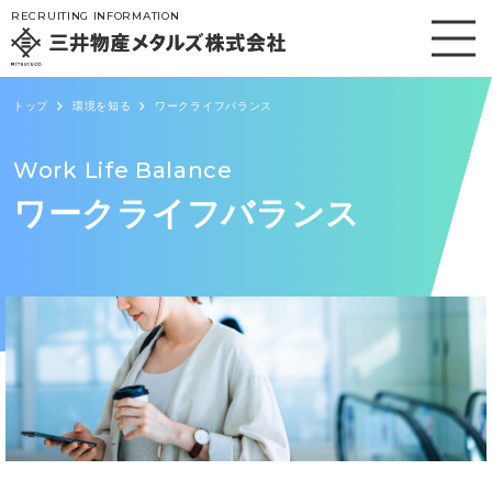
RECRUITING INFORMATION
会社を知る
トップ
環境を知る
ワークライフバランス
仕事を知る
Work Life Balance
ワークライフバランス
人を知る
環境を知る
採用情報
ニュース
お問い合わせ